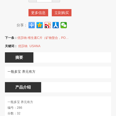
更多信息
立刻购买
分享：
下一条：
优莎纳·维生素C片（矿物螯合，POLY C，150片装）
关键词：
优莎纳
USANA
摘要
一瓶多宝 养元有方
产品介绍
一瓶多宝 养元有方
编号：286
分数：32