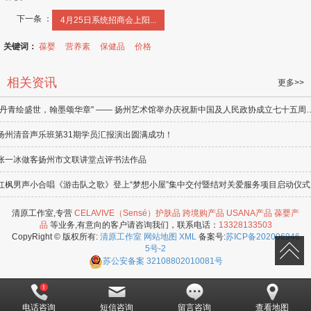
下一条 ：
4月25日系统招商会上阳...
关键词：
葆婴
营养素
保健品
价格
相关资讯
更多>>
"丹青绘盛世，翰墨颂华章" —— 扬州艺术馆举办庆
扬州清音声乐班第31期学员汇报演出圆满成功！
张一冰做客扬州市文联讲堂点评书法作品
红枫男声小合唱《游击队之歌》登上“梦想小屋”集中交付暨结对关爱服务项目启动仪式
清原工作室,专营
CELAVIVE（Sensé）护肤品
跨境购产品
USANA产品
葆婴产
品
等业务,有意向的客户请咨询我们，联系电话：
13328133503
CopyRight © 版权所有:
清原工作室
网站地图
XML
备案号:
苏ICP备202006946
5号-2
苏公安备案
32108802010081号
电话咨询
短信咨询
留言咨询
查看地图