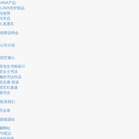
SANA产品
ELAVIVE护肤品
何使用
何开启
人直通车
招商说明会
公司介绍
四艺修心
原先生书画设计
灵女士书法
藏的书法作品
跃忠康·悟道
原艺社速递
观书法
联系我们
言反馈
新能源站
藏网站
PS笔记
销存管理