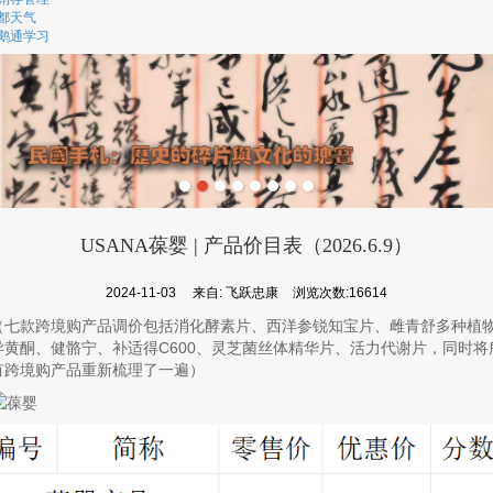
都天气
鹅通学习
USANA葆婴 | 产品价目表（2026.6.9）
2024-11-03
来自:
飞跃忠康
浏览次数:16614
（七款跨境购产品调价包括消化酵素片、西洋参锐知宝片、雌青舒多种植
异黄酮、健骼宁、补适得C600、灵芝菌丝体精华片、活力代谢片，同时将
有跨境购产品重新梳理了一遍）