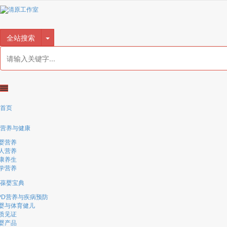
很遗憾，因您的浏览器版本过低导致无法获得最佳浏览体验，推荐下载安装谷歌浏览器！
全站搜索
首页
营养与健康
婴营养
人营养
康养生
学营养
葆婴宝典
PD营养与疾病预防
婴与体育健儿
质见证
婴产品