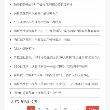
翰墨抒怀颂百BAI年征程 笔书初心传长征精神
清原先生的八大题画小品临帖新作
“万马迎春”2026江都书协线上春联展
清原先生参加扬州书协、江都书协和甘棠书画院的迎马年新春春联
线上展
为江都区第三中学教育集团设计徽标（初稿）
我上朴园送福啦
青原艺社喜讯：54学子绘生态之美 26人斩获“环境健康杯”奖项 3人
晋级省级评选
同心促改革，决胜谱新篇——扬州市统一战线网络书画展
胃癌发出的第1个信号，通常在口腔上，很多人都没有放心上
清原先生行书作品《吴嘉纪诗句·仙女庙》（2025年12月4日晚创
作）
我的对联作品在《江都日报》上刊登
共 471 条记录 40 页
跳转
1
2
3
>>
40