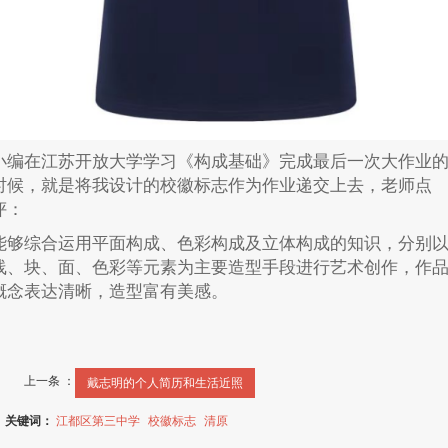
小编在江苏开放大学学习《构成基础》完成最后一次大作业
时候，就是将我设计的校徽标志作为作业递交上去，
老师点
评：
能够综合运用平面构成、色彩构成及立体构成的知识，分别
线、块、面、色彩等元素为主要造型手段进行艺术创作，作
概念表达清晰，造型富有美感。
上一条 ：
戴志明的个人简历和生活近照
关键词：
江都区第三中学
校徽标志
清原