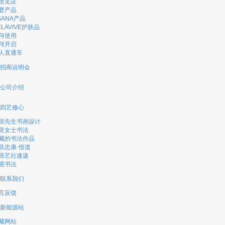
质见证
婴产品
SANA产品
ELAVIVE护肤品
何使用
何开启
人直通车
招商说明会
公司介绍
四艺修心
原先生书画设计
灵女士书法
藏的书法作品
跃忠康·悟道
原艺社速递
观书法
联系我们
言反馈
新能源站
藏网站