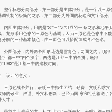
1、整个标志分两部分，第一部分是主体部分，是一个以三原
基调绘制的极简的龙形；第二部分为外圈的花边和文字部分
2、内圆主体部分，用的是“S”“三”“Z”组成的一 条龙形和地平
线，龙形采用色彩的三原色为基调，因为三原色是色彩中不
再分解的三种基本颜色，由三原色可以搭配组成各种色彩。
3、外圈部分：内外两条圆形花边是雪青色，两圈之内，顶部
是“江都三中”四个汉字，两边是江都三中的全拼，底部
的“1983”是江都三中的建校时间。
二、设计的意义：
1、三原色线条并行，表明三中师生团结、勤奋、文明和求实
教师的敬业、严谨、朴实和创新，已经为国 家和社会输送了
种人才；
2、昂首向上攀升的龙，从龙川大地一跃而起，表明江都三中