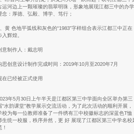
古运河边上一颗璀璨的翡翠明珠，形象地展现江都三中的办
理念：厚德、弘毅、博学、笃行；
3、黄 色地平弧线和灰色的“1983”字样组合表示江都三中正在
步入辉煌。
创意制作人：戴志明
构思创意设计制作完成时间：2019年10月至2020年7月
现在已经被正式使用
2023年5月30日上午半天是江都区第三中学面向全区举办第三
届“水韵课堂”教学展示交流活动，为了此次活动的顺利开展，
学校为每一位教师准备了一件绣有三中校徽标志的深蓝色T恤
师生统一校服，秩序井然，更 好 展现了江都区第三中学名校
范！