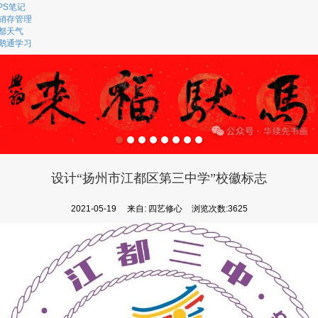
PS笔记
销存管理
都天气
鹅通学习
设计“扬州市江都区第三中学”校徽标志
2021-05-19
来自:
四艺修心
浏览次数:3625