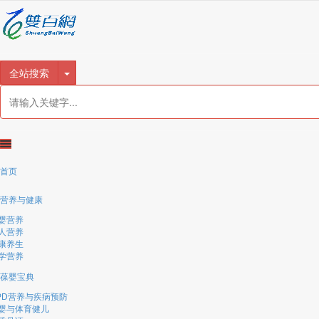
很遗憾，因您的浏览器版本过低导致无法获得最佳浏览体验，推荐下载安装谷歌浏览器！
全站搜索
首页
营养与健康
婴营养
人营养
康养生
学营养
葆婴宝典
PD营养与疾病预防
婴与体育健儿