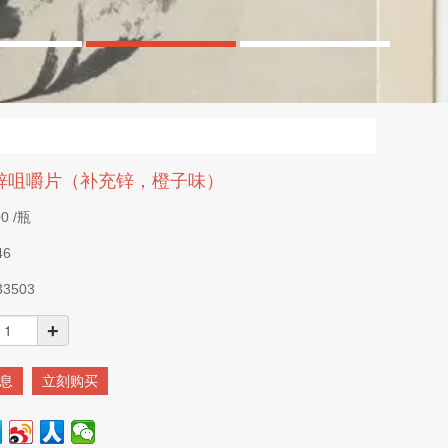
锌咀嚼片（补充锌，橙子味）
00
/瓶
46
33503
+
息
立刻购买