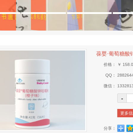
葆婴·葡萄糖酸
价格：
￥
158.
QQ：
288264
微信：
133281
-
更多信
分享：