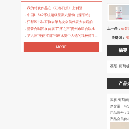
我的对联作品在《江都日报》上刊登
中国U-642系统超级星期六活动（溧阳站）
江都区书法家协会第九次会员代表大会后的活动集锦
上一条：
葆婴
清音合唱团在首届“江河之声”扬州市民合唱比赛中精彩呈现
第六届“美丽江都”书画比赛中入选的我校师生书画作品
关键词：
MORE
摘要
葆婴·葡萄
产品
葆婴·葡萄
净含量：42克
产品编号：1
产品会员价格