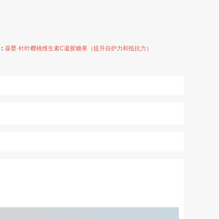
：
葆婴·针叶樱桃维生素C凝胶糖果（提升自护力和抵抗力）