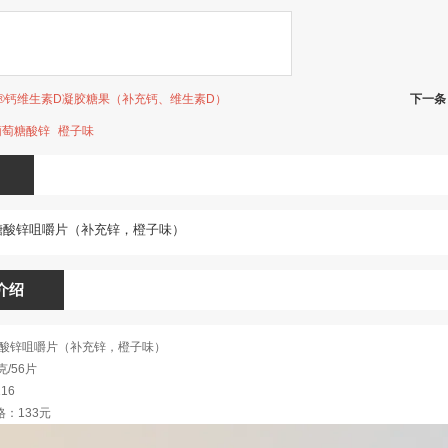
®钙维生素D凝胶糖果（补充钙、维生素D）
下一条
葡萄糖酸锌
橙子味
糖酸锌咀嚼片（补充锌，橙子味）
介绍
糖酸锌咀嚼片（补充锌，橙子味）
/56片
16
：133元