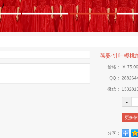
葆婴·针叶樱桃
价格：
￥
75.0
QQ：
288264
微信：
133281
-
更多信
分享：