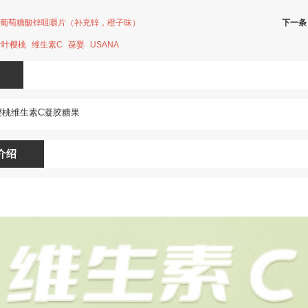
·葡萄糖酸锌咀嚼片（补充锌，橙子味）
下一条
针叶樱桃
维生素C
葆婴
USANA
樱桃维生素C凝胶糖果
介绍