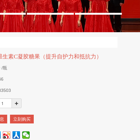
维生素C凝胶糖果（提升自护力和抵抗力）
0
/瓶
46
33503
+
息
立刻购买