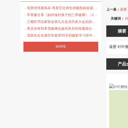
笔墨传情展风采·青原艺社师生积极投稿首届 “真如杯” 书法大赛
上一条：
葆婴
常青藤分享《如何做好孩子的三养健康》（2024.8.5阳光家园）
关键词：
江都区书法家协会第九次会员代表大会后的活动集锦
青灵传奇和李雪戴琳在扬州东关街玲珑馆分别演绎了《红马鞍》和《等着我亲爱的人》
摘要
清原先生在潘庆华老师30天的摄影学习班中得到老师和助教的好评！
MORE
葆婴·针叶
产品