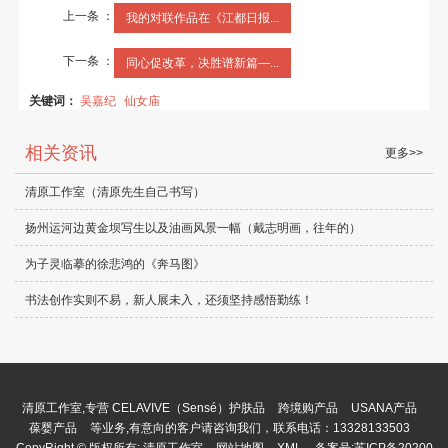
上一条 ：
我的对联作品在《江都日报...
下一条 ：
同心促改革，决胜谱新篇—...
关键词：
吴嘉纪
仙女庙
相关资讯
更多>>
清原工作室（清原先生自己书写）
扬州运河边黄金坝写生以及油画风景一幅（戴志明画，往年的）
为子灵临摹的徐悲鸿的《奔马图》
书法创作实则不易，新人展未入，还须坚持感悟勤练！
清原工作室,专营
CELAVIVE（Sensé）护肤品
跨境购产品
USANA产品
葆婴产品
等业务,有意向的客户请咨询我们，联系电话：
13328133503
CopyRight © 版权所有:
清原工作室
网站地图
XML
备案号:
苏ICP备20200