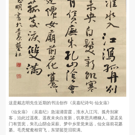
这是戴志明先生近期的书法创作《吴嘉纪诗句·仙女庙》
《仙女庙》（吴嘉纪）急湍涌雷霆，淮水入江泻。孤舟别家
客，泊此过遥夜。遥夜未央白发新，饥寒思共糟糠人。梁孟吴
门有赁庑，朱孔山阴会采薪。梦中乡里觉来远，仙女庙前花纂
纂。毛秃鸳鸯相背飞，东望菰茭泪双满。