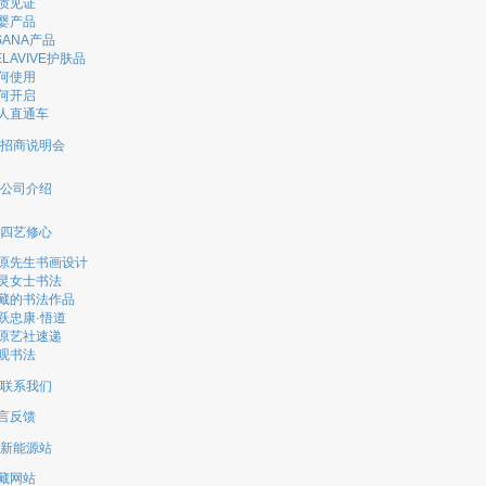
质见证
婴产品
SANA产品
ELAVIVE护肤品
何使用
何开启
人直通车
招商说明会
公司介绍
四艺修心
原先生书画设计
灵女士书法
藏的书法作品
跃忠康·悟道
原艺社速递
观书法
联系我们
言反馈
新能源站
藏网站