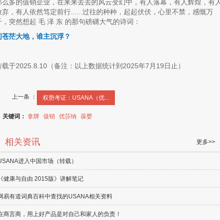
那么多的值销企业，在来来去去的风云变幻中，有人落幕，有人辉煌，有
放弃，有人依然笃定前行......过往的种种，起起伏伏，心里不禁，感慨万
千，突然想起 毛 泽 东 的那句磅礴大气的诗词：
问苍茫大地，谁主沉浮？
转载于2025.8.10（备注：以上数据统计到2025年7月19日止）
上一条 ：
权势考证：USANA（优...
关键词：
拿牌
值销
优莎纳
葆婴
相关资讯
更多>>
USANA进入中国市场（转载）
《健康与自由 2015版》讲解笔记
网易有道词典百科中查找的USANA相关资料
在商言商，用上好产品是对自己和家人的负责！