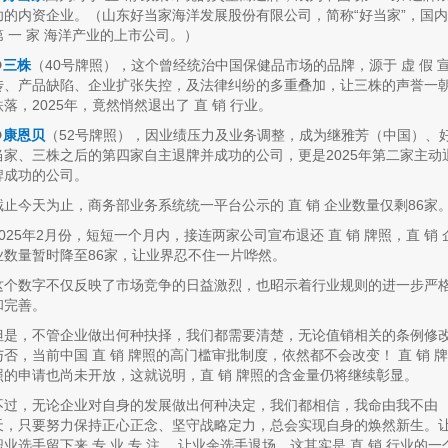
功的内资企业。（山东好当家海洋发展股份有限公司，简称“好当家”，国内
第 一 家 海洋产业的上市公司。）
❻
三株
（40号牌照），这个曾经统治中国保健品市场的品牌，源于 虚 假 
传、产品缺陷、企业扩张失控，及法律纠纷的多重叠加，让三株的声誉一
跌落，2025年，竟然悄然退出了 直 销 行业。
❼
康恩贝
（52号牌照），因业绩压力及业务调整，成为继雅芳（中国）、
当家、三株之后的第四家自主退牌并成功的公司，更是2025年第二家主动
牌成功的公司。
截止今天为止，商务部业务系统统一平台公示的 直 销 企业数量仅剩86家
2025年2月份，短短一个月内，接连两家公司宣布退还 直 销 牌照，直 销 
业数量暂时降至86家，让业界忍不住一片哗然。
这个数字不仅反映了市场竞争的日益激烈，也昭示着行业规则的进一步严
和完善。
但是，不管企业做出何种抉择，我们都需要清楚，无论值销相关的条例修
与否，当前中国 直 销 牌照的高门槛审批制度，依然都不会改变！ 直 销 牌
照的申请也尚未开放，这就说明，直 销 牌照的含金量仍将继续彰显。
不过，无论企业对自身的发展做出何种决定，我们都相信，我命由我不由
天，只要努力保持正心正念、坚守战略定力，总会实现自身的焕然新生。
职业选手留下来 专 业 专 注 ，让业余选手退场，这其实是 直 销 行业的一