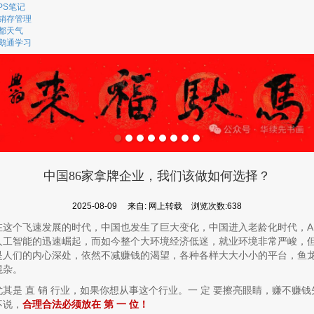
PS笔记
销存管理
都天气
鹅通学习
中国86家拿牌企业，我们该做如何选择？
2025-08-09
来自:
网上转载
浏览次数:638
在这个飞速发展的时代，中国也发生了巨大变化，中国进入老龄化时代，A
人工智能的迅速崛起，而如今整个大环境经济低迷，就业环境非常严峻，
是人们的内心深处，依然不减赚钱的渴望，各种各样大大小小的平台，鱼
混杂。
尤其是 直 销 行业，如果你想从事这个行业。一 定 要擦亮眼睛，赚不赚钱
不说，
合理合法必须放在 第 一 位！