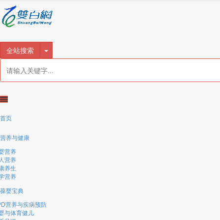
很遗憾，因您的浏览器版本过低导致无法获得最佳浏览体验，推荐下载安装谷歌浏览器！
全站搜索
首页
营养与健康
婴营养
人营养
康养生
学营养
葆婴宝典
PD营养与疾病预防
婴与体育健儿