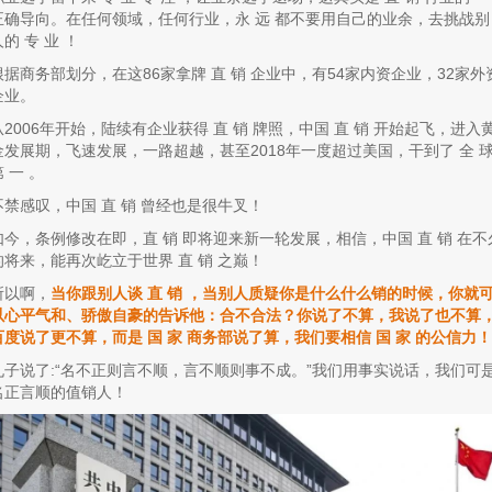
正确导向。在任何领域，任何行业，永 远 都不要用自己的业余，去挑战别
的 专 业 ！
根据商务部划分，在这86家拿牌 直 销 企业中，有54家内资企业，32家外
企业。
从2006年开始，陆续有企业获得 直 销 牌照，中国 直 销 开始起飞，进入
金发展期，飞速发展，一路超越，甚至2018年一度超过美国，干到了 全 
 一 。
不禁感叹，中国 直 销 曾经也是很牛叉！
如今，条例修改在即，直 销 即将迎来新一轮发展，相信，中国 直 销 在不
的将来，能再次屹立于世界 直 销 之巅！
所以啊，
当你跟别人谈 直 销 ，当别人质疑你是什么什么销的时候，你就
以心平气和、骄傲自豪的告诉他：合不合法？你说了不算，我说了也不算
百度说了更不算，而是 国 家 商务部说了算，我们要相信 国 家 的公信力！
孔子说了:“名不正则言不顺，言不顺则事不成。”我们用事实说话，我们可
名正言顺的值销人！