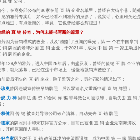
 直 销 公司 。
如今，在商务部公布的86家在册 直 销 企业名单里，曾经在大街小巷，随
可见的雅芳专卖店，如今已经看不到雅芳的身影了，说实话，心里难免还
有点难过，有点遗憾的，毕竟，它也曾经那么辉煌过！
曾经的 直 销 传奇，为何未能书写新的篇章？
雅芳因为营销模式的改变，以及“贿赂门”丑闻的曝光，第 一 个在中国拿到
直 销 牌照的老牌外国 直 销 企业，于2021年，成为 中 国 第 一 家主动退
直 销 牌照的企业。
时年129岁的雅芳，进入中国25年后，由盛及衰，曾经的值销 王 牌 企业的
故事，就此落幕，已经在这个市场上，慢慢地就销声匿迹了。
前前后后消失的 直 销 企业，除了雅芳之外，另外7家的情况如下：
❶
珍奥
曾因违规宣传被吊销牌照，后以双迪名义重新申请 直 销 牌照；
❷
蚁 力 神
因非法 集 资 和合同 诈 骗 罪导致公司被取缔，自动失去 直 销 
照；
❸
权健
因 传 销 被查处导致公司破产清算，自动失去 直 销 牌照；
❹
德家
的牌照到手却未获得官方公示，目前已被准 直 销 企业湖南海济收
购，其间原因耐人寻味；
❺
好当家
因为对于 直 销 政策坏境的失望而退牌，成为中国 第 一 家 退牌