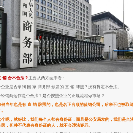
 销 合
不合法？
主要从两方面来看：
❶企业是否拿到 国 家 商务部 颁发的 直 销 牌照？没有肯定不合法。
❷经销商运作是否合法？是否按照企业的正规流程做市场？
权健当年也是有 直 销 牌照的，也是名正言顺的值销公司，后来不也被取
了。
这个呢，就好比，我们每个人都有身份证，而且是公安局发的，我们是合
公民，但并不代表有身份证的人，就不会违法犯罪。