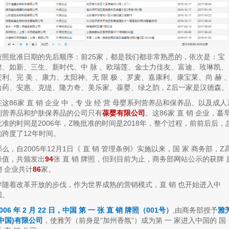
按照批准日期的先后顺序：前25家，都是我们都非常熟悉的，依次是：宝
健、如新、三生、新时代、中 脉 、欧瑞莲、金士力佳友、富迪、玫琳凯、
安利、完 美 、康力、太阳神、无 限 极 、罗麦、嘉康利、康宝莱、尚 赫 
哈药、安惠、克缇、隆力奇、美乐家、葆婴、绿之韵，Z后一家是汉德森。
在这86家 直 销 企业 中，专 业 经 营 母婴系列营养品和保养品、以及成人
列营养品和护肤保养品的公司只有
葆婴有限公司
。这86家 直 销 企业，蕞
批准的时间是2006年，Z晚批准的时间是2018年，整个过程，前前后后，
的跨度了12年时间。
那么，自2005年12月1日《 直 销 管理条例》实施以来，国 家 商务部，Z
峰值，共颁发出
94
张 直 销 牌照，但到目前为止，商务部网站公示的获牌 
销 企业共计
86
家。
伴随着改革开放的步伐，作为世界成熟的营销模式，直 销 也开始进入中
国。
006 年 2 月 22 日，中国 第 一 张 直 销 牌照（001号）
,由商务部授予
雅
(中国)有限公司
，使雅芳（前身是“加州香氛”）成为第 一 家进入中国的 国