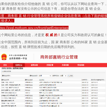
如果你的朋友给你介绍他做的 直 销 公司，你可以从以下网站去查询一下
国 家 商务部 有没有公示的公司信息？有，就是合理合法的 直 销 企业。
百度：商务部 直 销 行业管理系统所有值销企业信息查询（点击下面的链
直接进入）
ttps://zxgl.mofcom.gov.cn/front/getEnterprises
这个网站里公布的信息，才是更
权 威 的！
是公司实力和政府认可的象征
在全中国范围内，所有到目前为止，国 家 商务部 公布的86家 直 销 企业
本信息，按照 直 销 牌照批准日期的先后顺序排列的。