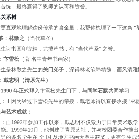
学苦练，最终赢得了恩师的认可和赞誉。
承关系树
更直观地理解这份传承的含金量，我帮你梳理了一下这条 “草
爷
：
林散之
（当代草圣）
生诗书画印皆精，尤擅草书，有 “当代草圣” 之誉。
：
卞雪松
（著 名中青年书画家）
先生是林散之先生的
关门弟子
，深得林老笔墨精髓，画风清雅
：
戴志明（清原先生）
于
1990 年
正式拜入卞雪松先生门下，与同学
石默
共同学习。
点
：正因为经过卞雪松先生的亲授，戴老师得以直接承接 “林散
献与艺术成就：
：自1992年参加工作以来，戴志明不仅致力于日常美术教
潜能。
1999年10月，他创建了青原艺社，并与校团委合作推
导的多名学生在 全 国 及地方书画大赛中获奖，更有学生