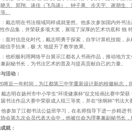
李晓天、郑翔、谈佳（飞鸟谈）、钟子果、步天宇、谢朋生、
等等。
术：戴志明在书法领域同样成就斐然。他多次参加国内外书法
国 性作品集，并荣获多项大奖，展现了深厚的艺术功底和 独 
：面对信息化时代，戴志明勇于探索，自学计算机技能，从P
能信手拈来，极 大 地提升了教学效果。
承：他积极利用网络平台展示江都名人书画作品，推动地方文
事兼副秘书长，为书法艺术的普及与提高贡献自己的力量。
誉与活动：
-2020将近一年时间，为江都第三中学重新设计新的校徽标志
年，戴志明在扬州市中小学生“环境健康杯”征文绘画比赛中荣获
届书法作品大赛中荣获成人组三等奖，并在“张纲杯”书法大赛
年，他参加了江都书法公益班学习，在名师指导下进一步精进书法
家协会第九次会员代表大会中，他被任命为理事兼副秘书长，
的成就：