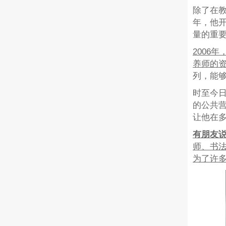
除了在教
年，他
量的重要
2006
养师的
列，能
时至今
的公共营
让他在
有朋友
师、书法
为了许