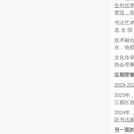
生包括
梦瑶，
书法艺
选 全 
技术融合
合，他都
文化传
协会理
近期荣
2019
2023
江都区首
2024
区书法
另一面