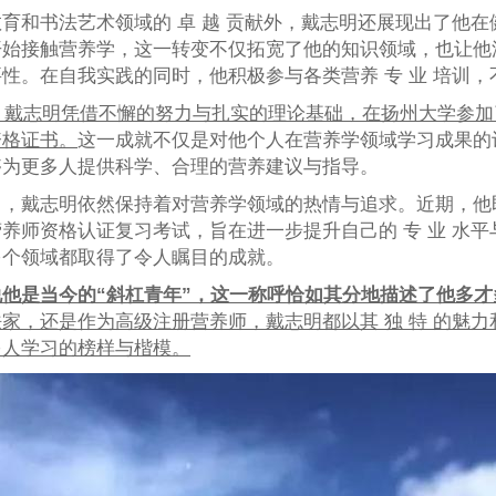
育和书法艺术领域的 卓 越 贡献外，戴志明还展现出了他在健
开始接触营养学，这一转变不仅拓宽了他的知识领域，也让他
性。在自我实践的同时，他积极参与各类营养 专 业 培训，不
年，戴志明凭借不懈的努力与扎实的理论基础，在扬州大学参加了
资格证书。
这一成就不仅是对他个人在营养学领域学习成果的认
够为更多人提供科学、合理的营养建议与指导。
日，戴志明依然保持着对营养学领域的热情与追求。近期，他
养师资格认证复习考试，旨在进一步提升自己的 专 业 水
多个领域都取得了令人瞩目的成就。
说他是当今的“斜杠青年”，这一称呼恰如其分地描述了他多
家，还是作为高级注册营养师，戴志明都以其 独 特 的魅
多人学习的榜样与楷模。