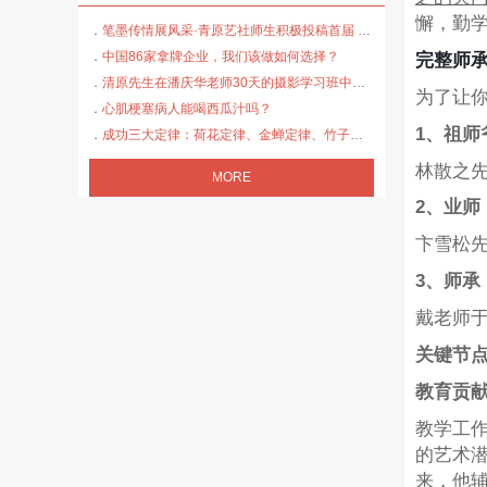
懈，勤
笔墨传情展风采·青原艺社师生积极投稿首届 “真如杯” 书法大赛
中国86家拿牌企业，我们该做如何选择？
完整师
清原先生在潘庆华老师30天的摄影学习班中得到老师和助教的好评！
为了让你
心肌梗塞病人能喝西瓜汁吗？
1、祖师
成功三大定律：荷花定律、金蝉定律、竹子定律
林散之先
MORE
2、业师
卞雪松
3、师承
戴老师
关键节
教育贡
教学工作
的艺术
来，他辅