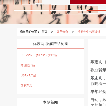
>
>
您当前的位置：
首页
四艺修心
清原先生书画设计
优莎纳·葆婴产品橱窗
CELAVIVE（Sensé）护肤品
戴志明
跨境购产品
职业背
USANA产品
戴志明
影响着
葆婴产品
早年经
自幼，
本站新闻
之的关门