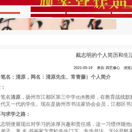
戴志明的个人简历和生
2021-05-19
来自:
四艺修心
浏览次
（笔名：清原，网名：清原先生、常青藤）个人简介
景：
，笔名
清原
，扬州市江都区第三中学
教师，在教育战线默
优|秀
一代又一代的学生。现在是
扬州市书法家协会会员，江都区书
历与求学之路：
戴志明便展现出对学习的浓厚兴趣和责任感，这一习惯伴随他
弟子、著 名 书画家卞雪松先生门下，专攻书法。
无论是酷