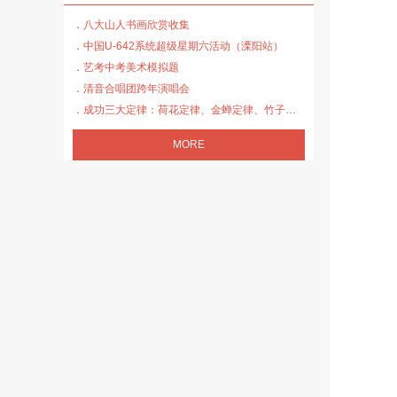
八大山人书画欣赏收集
中国U-642系统超级星期六活动（溧阳站）
艺考中考美术模拟题
清音合唱团跨年演唱会
成功三大定律：荷花定律、金蝉定律、竹子定律
MORE