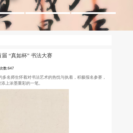
 “真如杯” 书法大赛
次数:647
社的多名师生怀着对书法艺术的热忱与执着，积极报名参赛，
设添上浓墨重彩的一笔。