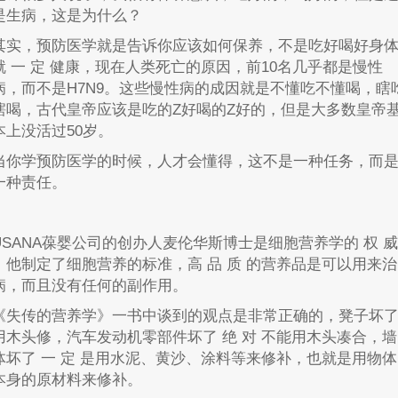
是生病，这是为什么？
其实，预防医学就是告诉你应该如何保养，不是吃好喝好身
就 一 定 健康，现在人类死亡的原因，前10名几乎都是慢性
病，而不是H7N9。这些慢性病的成因就是不懂吃不懂喝，瞎
瞎喝，古代皇帝应该是吃的Z好喝的Z好的，但是大多数皇帝
本上没活过50岁。
当你学预防医学的时候，人才会懂得，这不是一种任务，而
一种责任。
USANA葆婴公司的创办人麦伦华斯博士是细胞营养学的 权 威
，他制定了细胞营养的标准，高 品 质 的营养品是可以用来治
病，而且没有任何的副作用。
《失传的营养学》一书中谈到的观点是非常正确的，凳子坏
用木头修，汽车发动机零部件坏了 绝 对 不能用木头凑合，墙
体坏了 一 定 是用水泥、黄沙、涂料等来修补，也就是用物体
本身的原材料来修补。