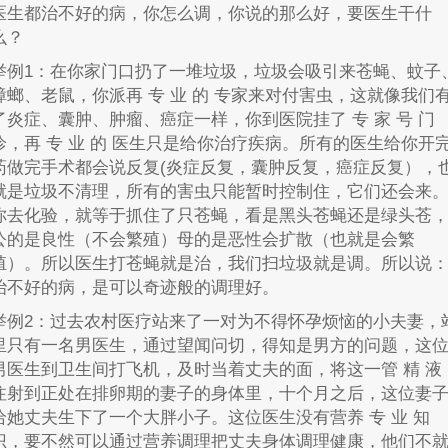
医生都治不好的病，你怎么调，你说的那么好，要医生干什
么？
举例1：在你家门口扔了一堆垃圾，垃圾会吸引来苍蝇、蚊子
蟑螂、老鼠，你派再 专 业 的 专家来对付害虫，这就像我们
了炎症、囊肿、肿瘤、癌症一样，你到医院挂了 专 家 号 门
诊，再 专 业 的 医生只是给你治疗疾病。所有的医生给你开
药做完手术都会说反复(炎症反复，囊肿反复，癌症反复），
就是垃圾不清理，所有的害虫只能暂时控制住，它们还会来
你去化验，就等于抓住了只苍蝇，看是黑头苍蝇还是绿头苍
公的是良性（不会繁殖）母的是恶性会扩散（也就是会繁
殖）。所以医生打苍蝇就是治，我们扫垃圾就是调。所以说
治不好的病，是可以奇迹般的调理好。
举例2：过去农村医疗站来了一对为不得怀孕烦恼的小夫妻，
里只有一名男医生，通过望闻问切，得知是男方的问题，这
男医生到卫生间打飞机，及时当着丈夫的面，将这一管 精 液
注射到正处在排卵期的妻子的身体里，十个月之后，这位妻
给她丈夫生下了一个大胖小子。这位医生没有营养 专 业 知
识，要不然可以通过营养调理把丈夫身体调理健康，他们不