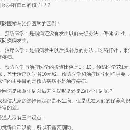
可以拥有自己的孩子吗？
预防医学与治疗医学的区别！
1、预防医学：是指病还没有发生以前去想办法，保健 养 生 
预防疾病发生。
2、治疗医学：是指病发生以后找补救的办法，吃药打针，来
疗疾病。
3、预防医学与治疗医学的投资比例是1：10，预防医学花1元
钱，等于治疗医学省10元钱。预防医学和治疗医学同样重要
我们的主要目的是预防疾病不是治疗疾病。
请问你是愿意生病以后去医院呢？还是Z好不生病呢？
我相信大家的选择肯定都是不生病。但是现在人们的保养意
非常的差。
普通人常有三种观点：
①觉得自己没病，所以不需要预防。