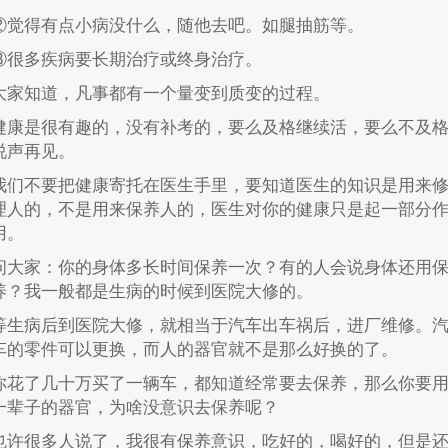
②觉得有点小病没什么，随他去吧。如腿抽筋等。
③很多疾病要长期治疗或终身治疗。
大家知道，凡事都有一个量变到质变的过程。
健康是很有趣的，没有补考的，要么及格继续活，要么不及
说声再见。
我们不要把健康寄托在医生手里，要知道医生的知识是用来
理人的，不是用来保养人的，医生对你的健康只是起一部分
用。
问大家：你的身体多长时间保养一次？有的人会说身体还用
养？我一般都是生病的时候到医院大修的。
等生病后到医院大修，就相当于汽车出车祸后，进厂维修。
车的零件可以更换，而人的器官就不是那么好换的了。
你花了几十万买了一辆车，都知道经常要去保养，那么你要
一辈子的器官，为啥没意识去保养呢？
也许很多人说了，我很有保养意识，吃好的，喝好的，但是