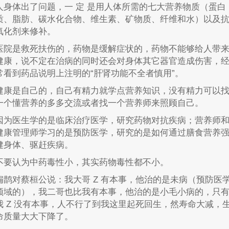
人身体出了问题，一 定 是用人体所需的七大营养物质（蛋白
质、脂肪、碳水化合物、维生素、矿物质、纤维和水）以及
氧化剂来修补。
医院是救死扶伤的，药物是缓解症状的，药物不能够给人带
健康，说不定在治病的同时还会对身体其它器官造成伤害，
常看到药品说明上注明的“肝肾功能不全者慎用”。
健康是自己的，自己有精力就学点营养知识，没有精力可以
一个懂营养的多多交流或者找一个营养师来照顾自己。
因为医生学的是临床治疗医学，研究药物对抗疾病；营养师
健康管理师学习的是预防医学，研究的是如何通过膳食营养
健身体、驱赶疾病。
不要认为中药毒性小，其实药物毒性都不小。
扁鹊对蔡桓公说：我大哥 Z 有本事，他治的是未病（预防医
领域的），我二哥也比我有本事，他治的是小毛小病的，只
我 Z 没有本事，人不行了到我这里起死回生，然寿命大减，
命质量大大下降了。