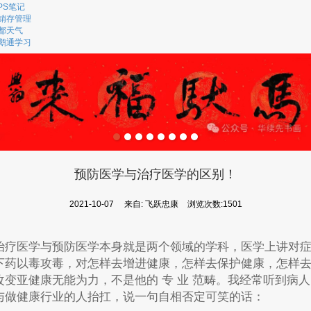
PS笔记
销存管理
都天气
鹅通学习
预防医学与治疗医学的区别！
2021-10-07
来自:
飞跃忠康
浏览次数:1501
治疗医学与预防医学本身就是两个领域的学科，医学上讲对
下药以毒攻毒，对怎样去增进健康，怎样去保护健康，怎样
改变亚健康无能为力，不是他的 专 业 范畴。我经常听到病人
与做健康行业的人抬扛，说一句自相否定可笑的话：