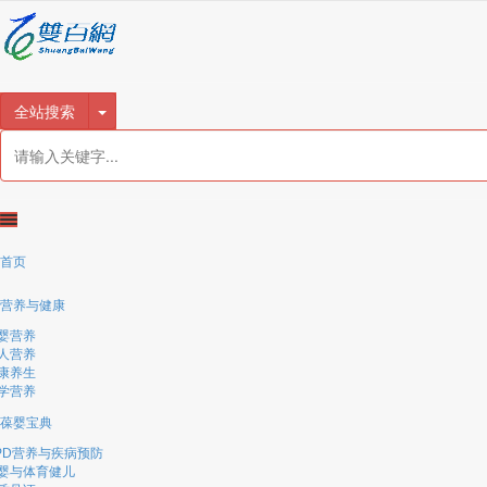
很遗憾，因您的浏览器版本过低导致无法获得最佳浏览体验，推荐下载安装谷歌浏览器！
全站搜索
首页
营养与健康
婴营养
人营养
康养生
学营养
葆婴宝典
PD营养与疾病预防
婴与体育健儿