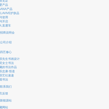
质见证
婴产品
SANA产品
ELAVIVE护肤品
何使用
何开启
人直通车
招商说明会
公司介绍
四艺修心
原先生书画设计
灵女士书法
藏的书法作品
跃忠康·悟道
原艺社速递
观书法
联系我们
言反馈
新能源站
藏网站