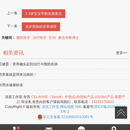
上一条 ：
1-3岁宝宝早教发展要点
下一条 ：
克罗恩病的营养调理
关键词：
预防医学
治疗医学
区别
麦伦华斯博士
相关资讯
更多>>
卫健委：营养确实起到治疗与预防疾病
营养素就是用来治病的！
饮用水健康标准
清原工作室,专营
CELAVIVE（Sensé）护肤品
跨境购产品
USANA产品
葆婴产
品
等业务,有意向的客户请咨询我们，联系电话：
13328133503
CopyRight © 版权所有:
清原工作室
网站地图
XML
备案号:
苏ICP备202006946
5号-2
苏公安备案
32108802010081号